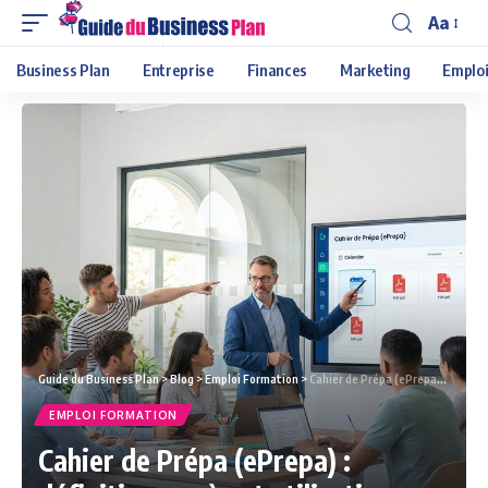
Aa
Business Plan
Entreprise
Finances
Marketing
Emploi
Guide du Business Plan
>
Blog
>
Emploi Formation
>
Cahier de Prépa (ePrepa) : définition, accès et utilisation
EMPLOI FORMATION
Cahier de Prépa (ePrepa) :