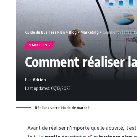
Guide du Business Plan
>
Blog
>
Marketing
>
Comment réaliser la 
MARKETING
Comment réaliser la
Par
Adrien
Last updated: 07/12/2023
Réalisez votre étude de marché
Avant de réaliser n’importe quelle activité, il e
fait. La
partie
descriptive d’un
business
plan
es