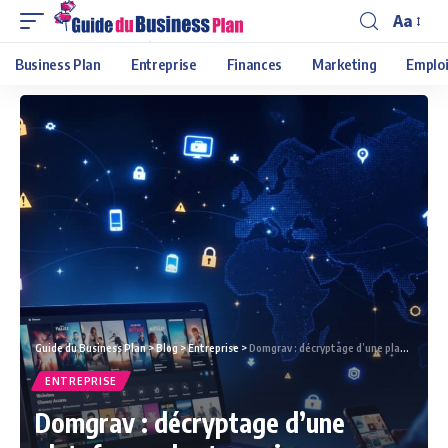
Aa
Business Plan
Entreprise
Finances
Marketing
Emploi
Guide du Business Plan
>
Blog
>
Entreprise
>
Domgrav : décryptage d’une plateforme de streaming controversée
ENTREPRISE
Domgrav : décryptage d’une