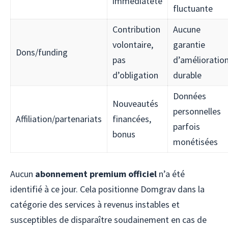
immédiateté
fluctuante
Contribution
Aucune
volontaire,
garantie
Dons/funding
pas
d’amélioratio
d’obligation
durable
Données
Nouveautés
personnelles
Affiliation/partenariats
financées,
parfois
bonus
monétisées
Aucun
abonnement premium officiel
n’a été
identifié à ce jour. Cela positionne Domgrav dans la
catégorie des services à revenus instables et
susceptibles de disparaître soudainement en cas de