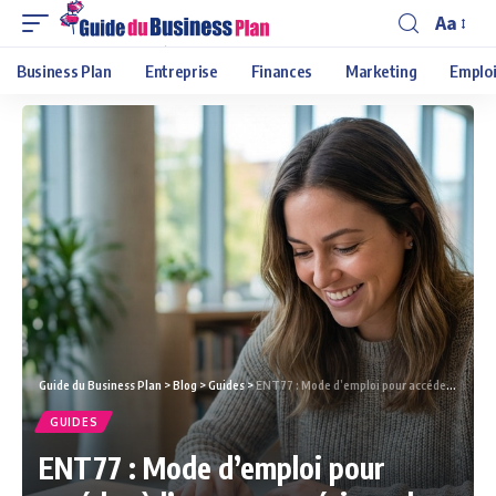
Aa
Business Plan
Entreprise
Finances
Marketing
Emploi
Guide du Business Plan
>
Blog
>
Guides
>
ENT77 : Mode d’emploi pour accéder à l’espace numérique de Seine-et-Marne
GUIDES
ENT77 : Mode d’emploi pour