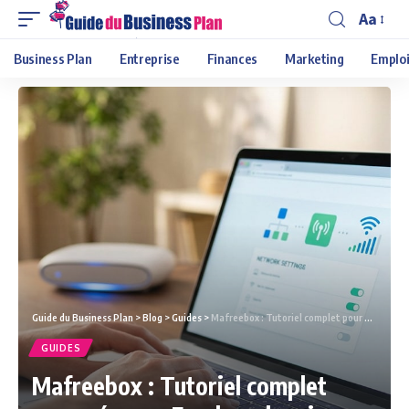
Aa
Business Plan
Entreprise
Finances
Marketing
Emploi
Guide du Business Plan
>
Blog
>
Guides
>
Mafreebox : Tutoriel complet pour gérer sa Freebox depuis l’interface web
GUIDES
Mafreebox : Tutoriel complet