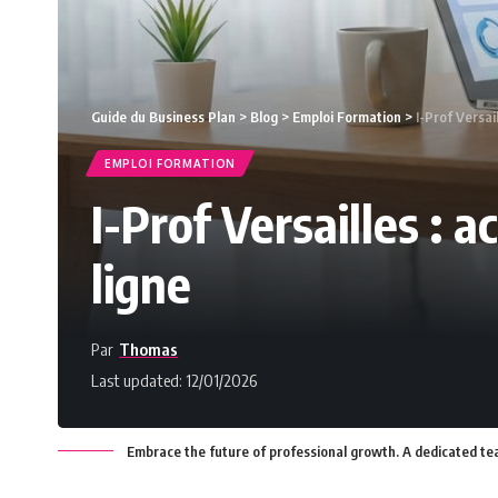
Guide du Business Plan
>
Blog
>
Emploi Formation
>
I-Prof Versai
EMPLOI FORMATION
I-Prof Versailles : a
ligne
Par
Thomas
Last updated: 12/01/2026
Embrace the future of professional growth. A dedicated te