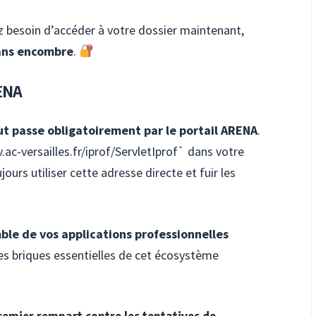
z besoin d’accéder à votre dossier maintenant,
ans encombre
.
RENA
ut passe obligatoirement par le portail ARENA
.
v.ac-versailles.fr/iprof/ServletIprof` dans votre
ours utiliser cette adresse directe et fuir les
mble de vos applications professionnelles
des briques essentielles de cet écosystème
premier rempart contre les tentatives de