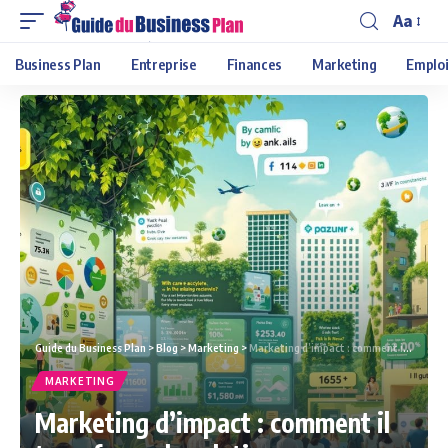
Aa
Business Plan
Entreprise
Finances
Marketing
Emploi
Guide du Business Plan
>
Blog
>
Marketing
>
Marketing d’impact : comment il transforme la relation marques-consommateurs
MARKETING
Marketing d’impact : comment il