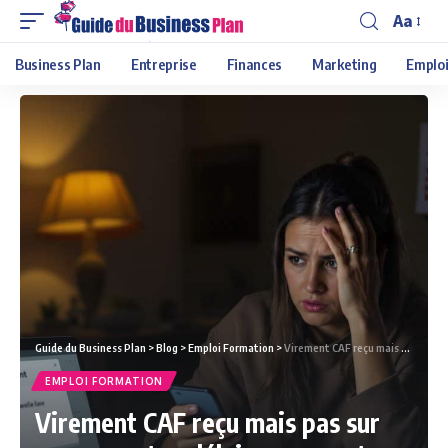
Aa
Business Plan
Entreprise
Finances
Marketing
Emploi
Guide du Business Plan
>
Blog
>
Emploi Formation
>
Virement CAF reçu mais pas sur mon compte : délais, causes et solutions pour allocataires inquiets
EMPLOI FORMATION
Virement CAF reçu mais pas sur