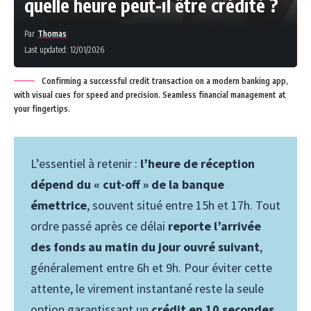
quelle heure peut-il être crédité ?
Par
Thomas
Last updated: 12/01/2026
Confirming a successful credit transaction on a modern banking app,
with visual cues for speed and precision. Seamless financial management at
your fingertips.
L’essentiel à retenir :
l’heure de réception
dépend du « cut-off » de la banque
émettrice
, souvent situé entre 15h et 17h. Tout
ordre passé après ce délai
reporte l’arrivée
des fonds au matin du jour ouvré suivant
,
généralement entre 6h et 9h. Pour éviter cette
attente, le virement instantané reste la seule
option garantissant un
crédit en 10 secondes
.