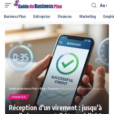
Aa
Business Plan
Entreprise
Finances
Marketing
Emploi
Guide du Business Plan
>
Blog
>
Finances
>
Réception d’un virement : jusqu’à quelle heure peut-il être crédité ?
FINANCES
Réception d’un virement : jusqu’à